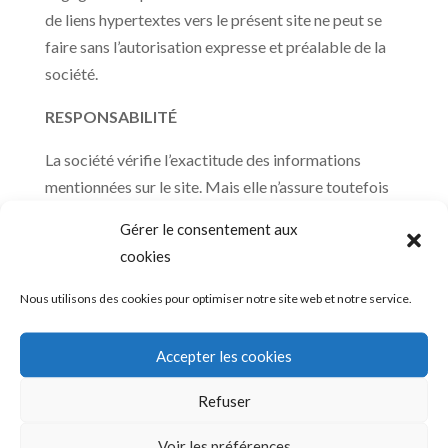
de liens hypertextes vers le présent site ne peut se
faire sans l’autorisation expresse et préalable de la
société.
RESPONSABILITÉ
La société vérifie l’exactitude des informations
mentionnées sur le site. Mais elle n’assure toutefois
aucune garantie, expresse ou tacite, concernant le
Gérer le consentement aux
contenu de ce site et ne saurait voir sa responsabilité
cookies
engagée au titre d’un quelconque dommage
résultant directement ou indirectement de
Nous utilisons des cookies pour optimiser notre site web et notre service.
l’utilisation du présent site.
Accepter les cookies
AVIS IMPORTANT CONCERNANT LE TRAITEMENT
DES DONNEES EN LIEN AVEC GOOGLE ANALYTICS
Refuser
Ce site utilise Google Analytics, un service d’analyse
Voir les préférences