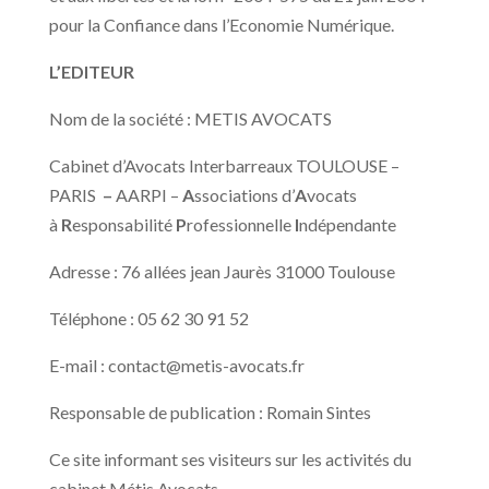
pour la Confiance dans l’Economie Numérique.
L’EDITEUR
Nom de la société : METIS AVOCATS
Cabinet d’Avocats Interbarreaux
TOULOUSE –
PARIS
–
AARPI –
A
ssociations d’
A
vocats
à
R
esponsabilité
P
rofessionnelle
I
ndépendante
Adresse : 76 allées jean Jaurès 31000 Toulouse
Téléphone : 05 62 30 91 52
E-mail : contact@metis-avocats.fr
Responsable de publication : Romain Sintes
Ce site informant ses visiteurs sur les activités du
cabinet Métis Avocats.