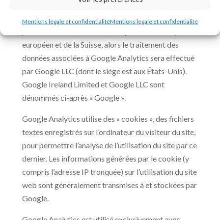
web fourni par Google Ireland Limited. Si l’organe
responsable du traitement des données recueillies
Mentions légale et confidentialité
Mentions légale et confidentialité
par ce site est basé hors de l’Espace économique
européen et de la Suisse, alors le traitement des
données associées à Google Analytics sera effectué
par Google LLC (dont le siège est aux États-Unis).
Google Ireland Limited et Google LLC sont
dénommés ci-après « Google ».
Google Analytics utilise des « cookies », des fichiers
textes enregistrés sur l’ordinateur du visiteur du site,
pour permettre l’analyse de l’utilisation du site par ce
dernier. Les informations générées par le cookie (y
compris l’adresse IP tronquée) sur l’utilisation du site
web sont généralement transmises à et stockées par
Google.
Google Analytics est utilisé exclusivement avec