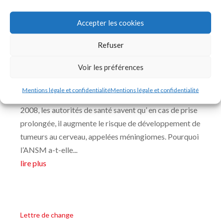
lire plus
Accepter les cookies
Refuser
ANDROCUR : le réveil aussi tardif que fautif de l’ANSM
Voir les préférences
18, Juin 2019
ANDROCUR est un médicament hormonal pris
Mentions légale et confidentialité
Mentions légale et confidentialité
majoritairement par les femmes. Depuis, au moins
2008, les autorités de santé savent qu’ en cas de prise
prolongée, il augmente le risque de développement de
tumeurs au cerveau, appelées méningiomes. Pourquoi
l’ANSM a-t-elle...
lire plus
Lettre de change