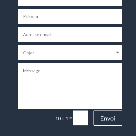
Envoi
=
10 + 1