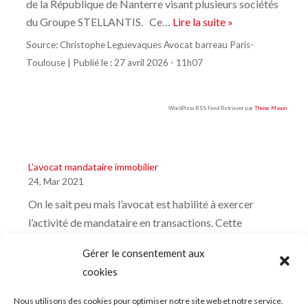
de la République de Nanterre visant plusieurs sociétés
du Groupe STELLANTIS. Ce…
Lire la suite »
Source:
Christophe Leguevaques Avocat barreau Paris-
Toulouse
|
Publié le :
27 avril 2026 - 11h07
WordPress RSS Feed Retriever par
Theme Mason
L’avocat mandataire immobilier
24, Mar 2021
On le sait peu mais l’avocat est habilité à exercer
l’activité de mandataire en transactions. Cette
activité de mandataire est ouverte à tous les types de
Gérer le consentement aux
transactions, notamment : achat, vente, baux,
cookies
recrutement, financement plus généralement, tous
types de contrats...
Nous utilisons des cookies pour optimiser notre site web et notre service.